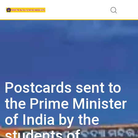
Skip
to
content
Postcards sent to
the Prime Minister
of India by the
students of