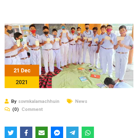
21 Dec
2021
By
ssvmkalamachhuin
News
(0)
Comment