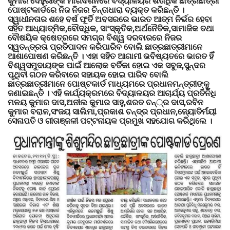
କୁମାର ଦେହୁରୀଙ୍କ ମାର୍ଗଦର୍ଶନରେ ବିଦ୍ୟାଳୟର ଶତାଧିକ ଛାତ୍ରଛାତ୍ରୀ
ପୋଷ୍ଟକାର୍ଡରେ ନିଜ ନିଜର ଚିନ୍ତାଧାରା ବ୍ୟକ୍ତ କରିଛନ୍ତି ।
ସ୍ୱାଧୀନତାର ଶହେ ବର୍ଷ ଫୂର୍ତି ଅବସରରେ ଭାରତ ଆତ୍ମ ନିର୍ଭର ହେବା
ସହିତ ଆଧ୍ୟାତ୍ମିକ,ବୌଦ୍ଧିକ, ସାଂସ୍କୃତିକ,ଅର୍ଥନୈତିକ,ସାମାଜିକ ତଥା
ବୌଷୟିକ କ୍ଷେତ୍ରରେ ସମଗ୍ର ବିଶ୍ୱ ଦରବାରରେ ନିଜର
ସ୍ୱତନ୍ତ୍ରତା ପ୍ରତିପାଦନ କରିପାରିବ ବୋଲି ଛାତ୍ରଛାତ୍ରୀମାନେ
ଆଶାପୋଷଣ କରିଛନ୍ତି । ଏହା ସହିତ ଆଗାମୀ ଭବିଷ୍ୟତରେ ଭାରତ ହିଁ
ବିଶ୍ୱସମୁଦାୟଙ୍କ ପାଇଁ ଆଲୋକ ବର୍ତିକା ହୋଇ ଏକ ସବୁଜ,ସୁନ୍ଦର
ପୃଥିବୀ ଗଠନ କରିବାରେ ସହାୟକ ହୋଇ ପାରିବ ବୋଲି
ଛାତ୍ରଛାତ୍ରୀମାନେ ପୋଷ୍ଟକାର୍ଡ ମାଧ୍ୟମରେ ପ୍ରଧାନମନ୍ତ୍ରୀଙ୍କୁ
ଜଣାଇଛନ୍ତି । ଏହି କାର୍ଯ୍ୟକ୍ରମରେ ବିଦ୍ୟାଳୟର ଆଚାର୍ଯ୍ୟ ପ୍ରତିନିଧି
ମଳୟ କୁମାର ଦାସ,ଅନୀଲ କୁମାର ସାହୁ,ଶରତ ଚନ୍‌୍ର ଦାସ,ରବିନ
କୁମାର ବରାଳ,ସଂଜୟ ସାଲିମା,ପ୍ରକାଶ ଚନ୍ଦ୍ର ପ୍ରଧାନ,ଜ୍ୟୋତିର୍ମୟୀ
ସେନାପତି ଓ ଗୀତାଞ୍ଜଳୀ ପଟ୍ଟନାୟକ ପ୍ରମୁଖ ସହଯୋଗ କରିଥିଲେ ।