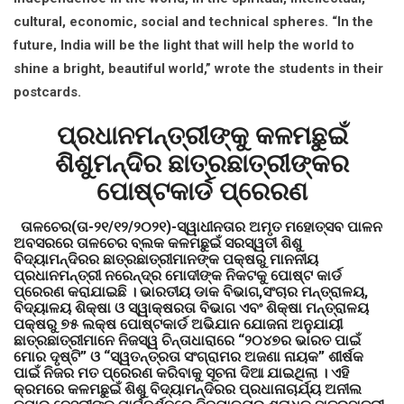
cultural, economic, social and technical spheres. “In the
future, India will be the light that will help the world to
shine a bright, beautiful world,” wrote the students in their
postcards.
ପ୍ରଧାନମନ୍ତ୍ରୀଙ୍କୁ କଳମଛୁଇଁ
ଶିଶୁମନ୍ଦିର ଛାତ୍ରଛାତ୍ରୀଙ୍କର
ପୋଷ୍ଟକାର୍ଡ ପ୍ରେରଣ
ତାଳଚେର(ତା-୨୧/୧୨/୨୦୨୧)-ସ୍ୱାଧୀନତାର ଅମୃତ ମହୋତ୍ସବ ପାଳନ
ଅବସରରେ ତାଳଚେର ବ୍ଲକ କଳମଛୁଇଁ ସରସ୍ୱତୀ ଶିଶୁ
ବିଦ୍ୟାମନ୍ଦିରର ଛାତ୍ରଛାତ୍ରୀମାନଙ୍କ ପକ୍ଷରୁ ମାନନୀୟ
ପ୍ରଧାନମନ୍ତ୍ରୀ ନରେନ୍ଦ୍ର ମୋଦୀଙ୍କ ନିକଟକୁ ପୋଷ୍ଟ କାର୍ଡ
ପ୍ରେରଣ କରାଯାଇଛି । ଭାରତୀୟ ଡାକ ବିଭାଗ,ସଂଚାର ମନ୍ତ୍ରାଳୟ,
ବିଦ୍ୟାଳୟ ଶିକ୍ଷା ଓ ସ୍ୱାକ୍ଷରତା ବିଭାଗ ଏବଂ ଶିକ୍ଷା ମନ୍ତ୍ରାଳୟ
ପକ୍ଷରୁ ୭୫ ଲକ୍ଷ ପୋଷ୍ଟକାର୍ଡ ଅଭିଯାନ ଯୋଜନା ଅନୁଯାୟୀ
ଛାତ୍ରଛାତ୍ରୀମାନେ ନିଜସ୍ୱ ଚିନ୍ତାଧାରାରେ “୨୦୪୭ର ଭାରତ ପାଇଁ
ମୋର ଦୃଷ୍ଟି” ଓ “ସ୍ୱତନ୍ତ୍ରତା ସଂଗ୍ରାମର ଅଜଣା ନାୟକ” ଶୀର୍ଷକ
ପାଇଁ ନିଜର ମତ ପ୍ରେରଣ କରିବାକୁ ସୂଚନା ଦିଆ ଯାଇଥିଲା । ଏହି
କ୍ରମରେ କଳମଛୁଇଁ ଶିଶୁ ବିଦ୍ୟାମନ୍ଦିରର ପ୍ରଧାନାଚାର୍ଯ୍ୟ ଅନୀଲ