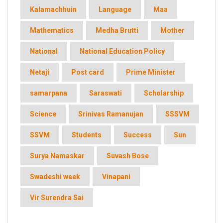
Kalamachhuin
Language
Maa
Mathematics
Medha Brutti
Mother
National
National Education Policy
Netaji
Post card
Prime Minister
samarpana
Saraswati
Scholarship
Science
Srinivas Ramanujan
SSSVM
SSVM
Students
Success
Sun
Surya Namaskar
Suvash Bose
Swadeshi week
Vinapani
Vir Surendra Sai